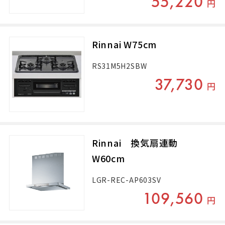
55,220
円
Rinnai W75cm
RS31M5H2SBW
37,730
円
Rinnai 換気扇連動
W60cm
LGR-REC-AP603SV
109,560
円