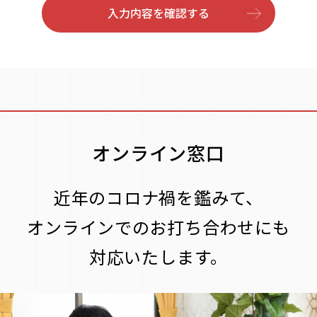
は、当社がお客様との取引やサービスを提供するた
入力内容を確認する
めの個人情報について、個人情報保護方針に基づ
き、個人情報の保護、管理を徹底してまいります。
1.個人情報の収集・利用・提供について
当社は、明示する目的の範囲内で適法かつ公正な手
段によって個人情報の収集・利用を行い、不正な方
法では入手いたしません。なお規格の要求する事項
オンライン窓口
については、個人情報の主体である本人から利用目
的についての同意をとり、告知もいたします。
近年のコロナ禍を鑑みて、
また、個人情報の提供については、有ることが予想
される場合はその旨を収集時に告知いたします。
オンラインでのお打ち合わせにも
2.個人情報の適正管理について
対応いたします。
当社は、個人情報の紛失、破壊、改ざん及び漏洩等
を防止するために、不正アクセス対策、ウィルス対