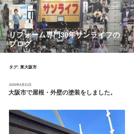
コ
ン
テ
ン
ツ
リフォーム専門30年サンライフの
へ
ブログ
ス
キ
ッ
タグ:
東大阪市
プ
投
2025年4月21日
稿
大阪市で屋根・外壁の塗装をしました。
日: