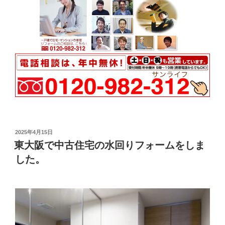
投
2025年4月15日
稿
東大阪で中古住宅の水回りフォームをしま
日:
した。