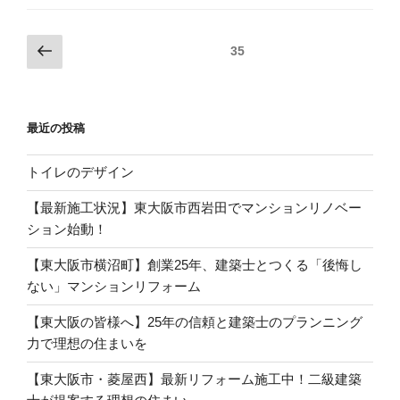
投
前
ページ
35
の
稿
ペ
の
ー
ペ
最近の投稿
ジ
ー
ジ
トイレのデザイン
送
【最新施工状況】東大阪市西岩田でマンションリノベー
り
ション始動！
【東大阪市横沼町】創業25年、建築士とつくる「後悔し
ない」マンションリフォーム
【東大阪の皆様へ】25年の信頼と建築士のプランニング
力で理想の住まいを
【東大阪市・菱屋西】最新リフォーム施工中！二級建築