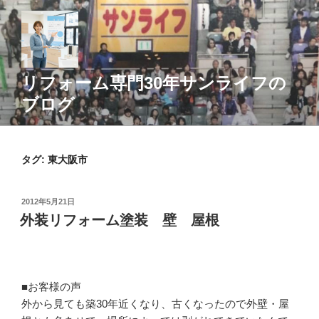
コ
ン
テ
ン
ツ
リフォーム専門30年サンライフの
へ
ブログ
ス
キ
ッ
タグ:
東大阪市
プ
投
2012年5月21日
稿
外装リフォーム塗装 壁 屋根
日:
■お客様の声
外から見ても築30年近くなり、古くなったので外壁・屋