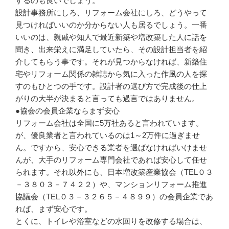
するのも良いでしょう。
設計事務所にしろ、リフォーム会社にしろ、どうやって
見つければいいのか分からない人も居るでしょう。一番
いいのは、親戚や知人で最近新築や増改築した人に話を
聞き、出来栄えに満足していたら、その設計担当者を紹
介してもらう事です。それが見つからなければ、新築住
宅やリフォーム関係の雑誌から気に入った作風の人を探
すのもひとつの手です。設計者の選び方で完成後の仕上
がりの大半が決まると言っても過言ではありません。
●協会の会員企業ならまず安心
リフォーム会社は全国に5万社あると言われています。
が、優良業者と言われているのは1～2万件に過ぎませ
ん。ですから、安心できる業者を選ばなければいけませ
んが、大手のリフォーム専門会社であれば安心して任せ
られます。それ以外にも、日本増改築産業協会（TEL０３
－３８０３－７４２２）や、マンションリフォーム推進
協議会（TEL０３－３２６５－４８９９）の会員企業であ
れば、まず安心です。
とくに、トイレや浴室などの水回りを改修する場合は、