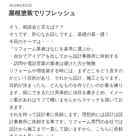
投
2012年5月21日
稿
屋根塗装でリフレッシュ
日:
そう、相談会と言えば？？
そうです、肝心なお話しですよ。基礎の基・礎！
今回のテーマは・・・
『リフォーム業者はなにを基準に選ぶか』
・自分でアイデアを出してから設計事務所に依頼する
・訪問や電話営業の業者は避けた方が無難
リフォームや増改築する時には、まずどこをどう直すの
かという目的があり、それから設計、施工となります。
目的が決まったら、どんなものを作りたいのか案を練り
ます。紙にできるだけ具体的に項目を書きとめ、イメー
ジ案があればラフで構いませんからスケッチを描いてお
きます。
それを持って設計者に依頼します。理想的には設計は設
計事務所に依頼する事です。リフォーム専門の会社では
設計から施工まで一貫して扱いますから、こちらに依頼