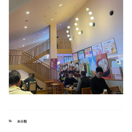
カ
未分類
テ
ゴ