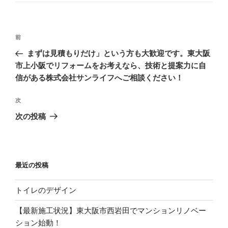
リ
ー
投
過
前
稿
去
まずは見積もりだけ」という方も大歓迎です。東大阪
ナ
の
市上小阪でリフォームをお考えなら、技術と提案力に自
ビ
投
信がある株式会社サンライフへご相談ください！
稿
ゲ
次
次
ー
の
シ
次の投稿
投
ョ
稿
ン
最近の投稿
トイレのデザイン
【最新施工状況】東大阪市西岩田でマンションリノベー
ション始動！