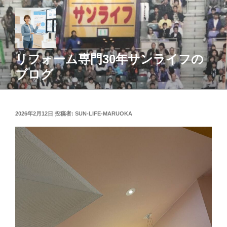
コ
ン
テ
ン
ツ
リフォーム専門30年サンライフの
へ
ブログ
ス
キ
ッ
投
2026年2月12日
投稿者:
SUN-LIFE-MARUOKA
プ
稿
日: