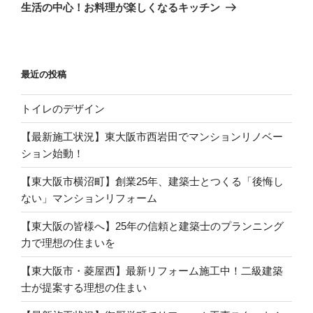
稿
ゲ
の
生活の中心！お料理が楽しくなるキッチン
投
ー
稿
シ
ョ
最近の投稿
ン
トイレのデザイン
【最新施工状況】東大阪市西岩田でマンションリノベー
ション始動！
【東大阪市横沼町】創業25年、建築士とつくる「後悔し
ない」マンションリフォーム
【東大阪の皆様へ】25年の信頼と建築士のプランニング
力で理想の住まいを
【東大阪市・菱屋西】最新リフォーム施工中！二級建築
士が提案する理想の住まい