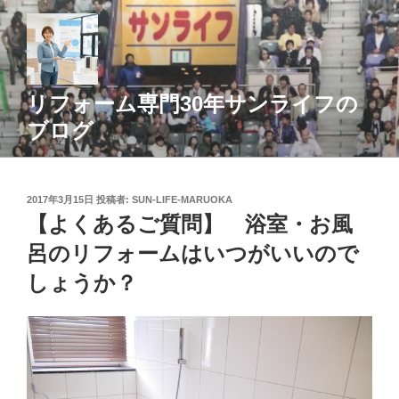
コ
ン
テ
ン
ツ
リフォーム専門30年サンライフの
へ
ブログ
ス
キ
ッ
投
2017年3月15日
投稿者:
SUN-LIFE-MARUOKA
プ
稿
【よくあるご質問】 浴室・お風
日:
呂のリフォームはいつがいいので
しょうか？