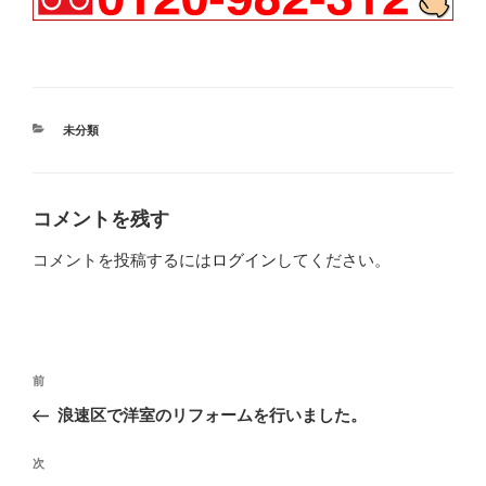
カ
未分類
テ
ゴ
リ
ー
コメントを残す
コメントを投稿するには
ログイン
してください。
投
過
前
稿
去
浪速区で洋室のリフォームを行いました。
ナ
の
ビ
投
次
次