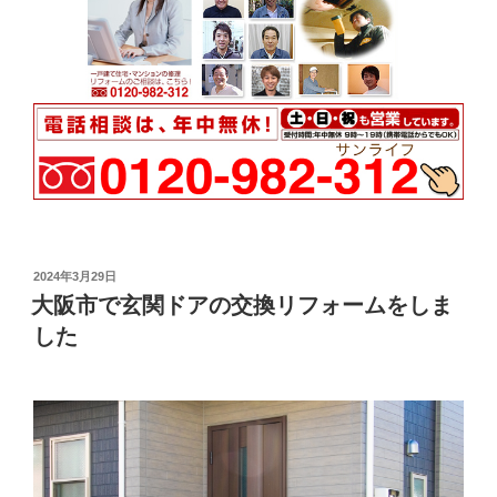
投
2024年3月29日
稿
大阪市で玄関ドアの交換リフォームをしま
日:
した