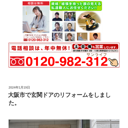
投
2024年1月19日
稿
大阪市で玄関ドアのリフォームをしまし
日:
た。