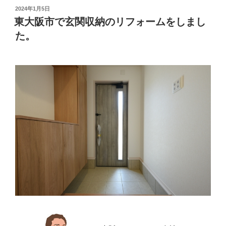
投
2024年1月5日
稿
東大阪市で玄関収納のリフォームをしまし
日:
た。