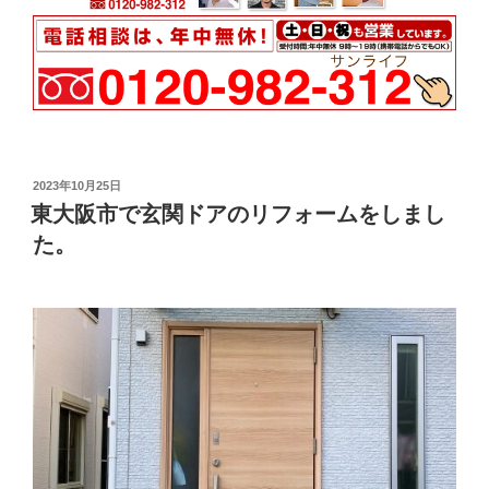
投
2023年10月25日
稿
東大阪市で玄関ドアのリフォームをしまし
日:
た。