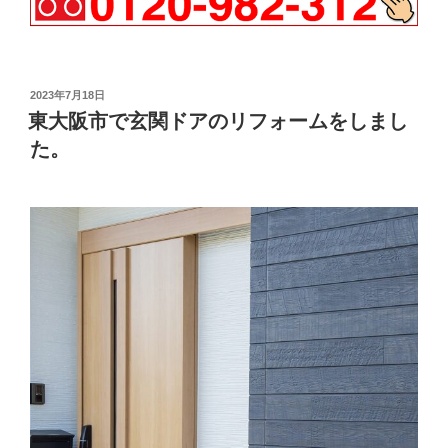
投
2023年7月18日
稿
東大阪市で玄関ドアのリフォームをしまし
日:
た。