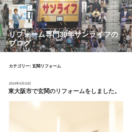
コ
ン
テ
ン
ツ
リフォーム専門30年サンライフの
へ
ブログ
ス
キ
ッ
カテゴリー:
玄関リフォーム
プ
投
2024年4月10日
稿
東大阪市で玄関のリフォームをしました。
日: