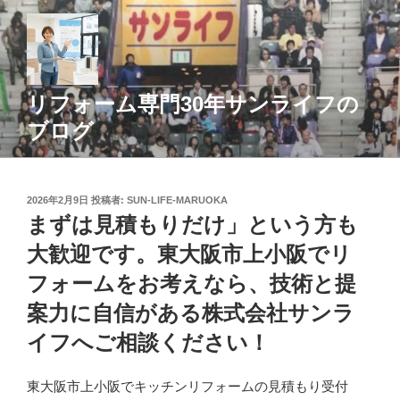
コ
ン
テ
ン
ツ
リフォーム専門30年サンライフの
へ
ブログ
ス
キ
ッ
投
2026年2月9日
投稿者:
SUN-LIFE-MARUOKA
プ
稿
まずは見積もりだけ」という方も
日:
大歓迎です。東大阪市上小阪でリ
フォームをお考えなら、技術と提
案力に自信がある株式会社サンラ
イフへご相談ください！
東大阪市上小阪でキッチンリフォームの見積もり受付