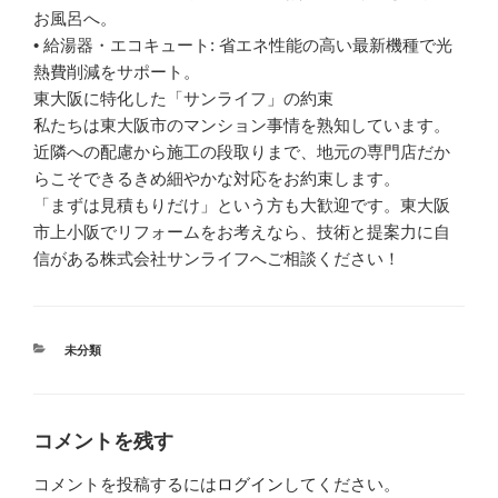
お風呂へ。
• 給湯器・エコキュート: 省エネ性能の高い最新機種で光
熱費削減をサポート。
東大阪に特化した「サンライフ」の約束
私たちは東大阪市のマンション事情を熟知しています。
近隣への配慮から施工の段取りまで、地元の専門店だか
らこそできるきめ細やかな対応をお約束します。
「まずは見積もりだけ」という方も大歓迎です。東大阪
市上小阪でリフォームをお考えなら、技術と提案力に自
信がある株式会社サンライフへご相談ください！
カ
未分類
テ
ゴ
リ
ー
コメントを残す
コメントを投稿するには
ログイン
してください。