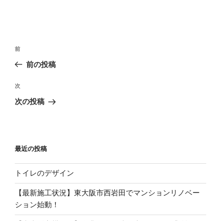
投
過
前
稿
去
前の投稿
ナ
の
ビ
投
次
次
稿
ゲ
の
次の投稿
投
ー
稿
シ
ョ
最近の投稿
ン
トイレのデザイン
【最新施工状況】東大阪市西岩田でマンションリノベー
ション始動！