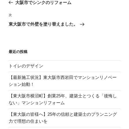
去
大阪市でシンクのリフォーム
ナ
の
ビ
投
次
次
稿
ゲ
の
東大阪市で外壁を塗り替えました。
投
ー
稿
シ
ョ
最近の投稿
ン
トイレのデザイン
【最新施工状況】東大阪市西岩田でマンションリノベー
ション始動！
【東大阪市横沼町】創業25年、建築士とつくる「後悔し
ない」マンションリフォーム
【東大阪の皆様へ】25年の信頼と建築士のプランニング
力で理想の住まいを