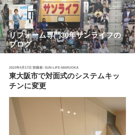
コ
ン
テ
ン
ツ
リフォーム専門30年サンライフの
へ
ブログ
ス
キ
ッ
投
2023年4月17日
投稿者:
SUN-LIFE-MARUOKA
プ
稿
東大阪市で対面式のシステムキッ
日:
チンに変更