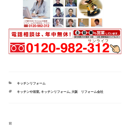
カ
キッチンリフォーム
テ
タ
キッチンや浴室
,
キッチンリフォーム
,
大阪 リフォーム会社
ゴ
グ
リ
ー
投
過
前
稿