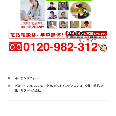
カ
キッチンリフォーム
テ
タ
ビルトインガスコンロ 交換
,
ビルトインガスコンロ 交換 時期
,
大
ゴ
グ
阪 リフォーム会社
リ
ー
投