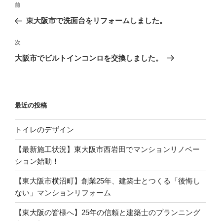
過
前
稿
去
東大阪市で洗面台をリフォームしました。
ナ
の
ビ
投
次
次
稿
ゲ
の
大阪市でビルトインコンロを交換しました。
投
ー
稿
シ
ョ
最近の投稿
ン
トイレのデザイン
【最新施工状況】東大阪市西岩田でマンションリノベー
ション始動！
【東大阪市横沼町】創業25年、建築士とつくる「後悔し
ない」マンションリフォーム
【東大阪の皆様へ】25年の信頼と建築士のプランニング