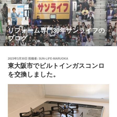
コ
ン
テ
ン
ツ
リフォーム専門30年サンライフの
へ
ブログ
ス
キ
ッ
投
2023年3月30日
投稿者:
SUN-LIFE-MARUOKA
プ
稿
東大阪市でビルトインガスコンロ
日:
を交換しました。