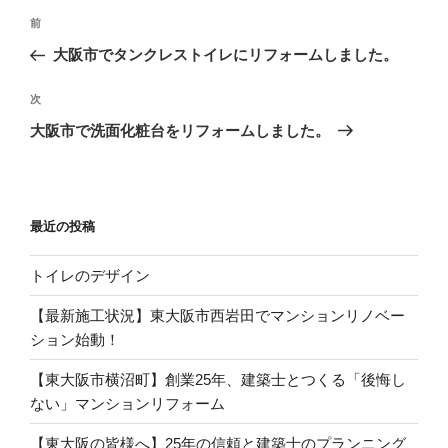
投
過
前
稿
去
大阪市でタンクレストイレにリフォームしました。
ナ
の
ビ
投
次
次
稿
ゲ
の
大阪市で洗面化粧台をリフォームしました。
投
ー
稿
シ
ョ
最近の投稿
ン
トイレのデザイン
【最新施工状況】東大阪市西岩田でマンションリノベー
ション始動！
【東大阪市横沼町】創業25年、建築士とつくる「後悔し
ない」マンションリフォーム
【東大阪の皆様へ】25年の信頼と建築士のプランニング