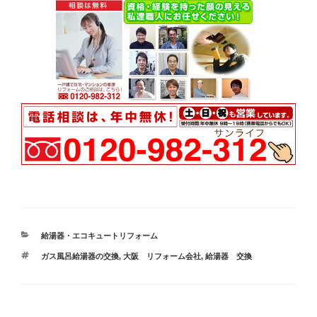
カ
給湯器・エコキュートリフォーム
テ
タ
ガス風呂給湯器の交換
,
大阪 リフォーム会社
,
給湯器 交換
ゴ
グ
リ
ー