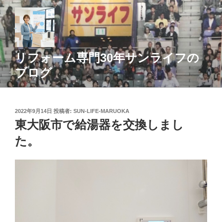
コ
ン
テ
ン
ツ
リフォーム専門30年サンライフの
へ
ブログ
ス
キ
ッ
投
2022年9月14日
投稿者:
SUN-LIFE-MARUOKA
プ
稿
東大阪市で給湯器を交換しまし
日:
た。