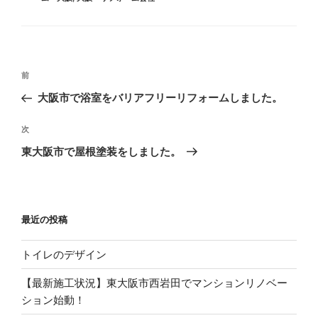
リ
ー
投
過
前
稿
去
大阪市で浴室をバリアフリーリフォームしました。
ナ
の
ビ
投
次
次
稿
ゲ
の
東大阪市で屋根塗装をしました。
投
ー
稿
シ
ョ
最近の投稿
ン
トイレのデザイン
【最新施工状況】東大阪市西岩田でマンションリノベー
ション始動！