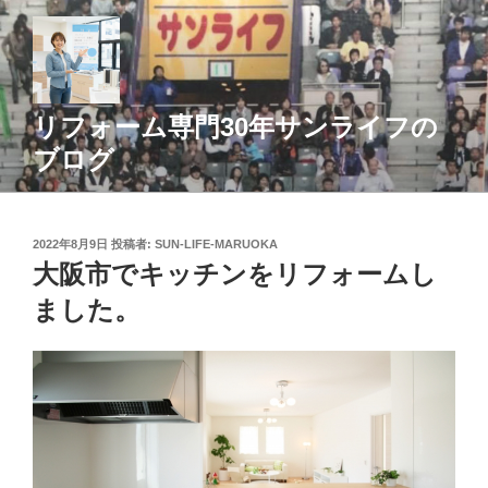
コ
ン
テ
ン
ツ
リフォーム専門30年サンライフの
へ
ブログ
ス
キ
ッ
投
2022年8月9日
投稿者:
SUN-LIFE-MARUOKA
プ
稿
大阪市でキッチンをリフォームし
日:
ました。