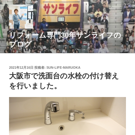
コ
ン
テ
ン
ツ
リフォーム専門30年サンライフの
へ
ブログ
ス
キ
ッ
投
2021年12月16日
投稿者:
SUN-LIFE-MARUOKA
プ
稿
大阪市で洗面台の水栓の付け替え
日:
を行いました。