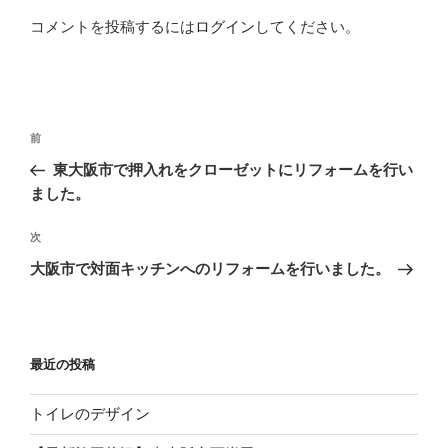
コメントを投稿するには
ログイン
してください。
投
過
前
稿
去
東大阪市で押入れをクローゼットにリフォームを行い
ナ
の
ました。
ビ
投
稿
ゲ
次
次
の
ー
大阪市で対面キッチンへのリフォームを行いました。
投
シ
稿
ョ
ン
最近の投稿
トイレのデザイン