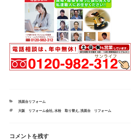
カ
洗面台リフォーム
テ
タ
大阪 リフォーム会社
,
水栓 取り替え
,
洗面台 リフォーム
ゴ
グ
リ
ー
コメントを残す