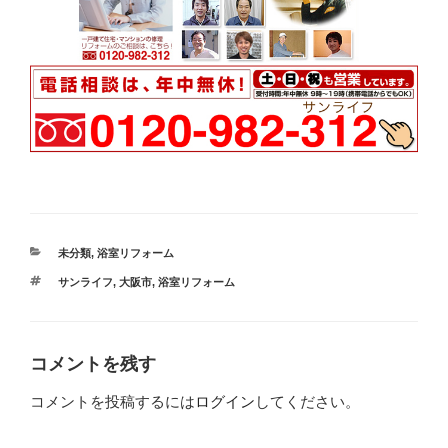
カ
未分類
,
浴室リフォーム
テ
タ
サンライフ
,
大阪市
,
浴室リフォーム
ゴ
グ
リ
ー
コメントを残す
コメントを投稿するには
ログイン
してください。