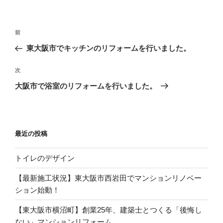
投
過
前
稿
去
東大阪市でキッチンのリフォームを行いました。
ナ
の
ビ
投
次
次
稿
ゲ
の
大阪市で浴室のリフォームを行いました。
投
ー
稿
シ
ョ
最近の投稿
ン
トイレのデザイン
【最新施工状況】東大阪市西岩田でマンションリノベー
ション始動！
【東大阪市横沼町】創業25年、建築士とつくる「後悔し
ない」マンションリフォーム