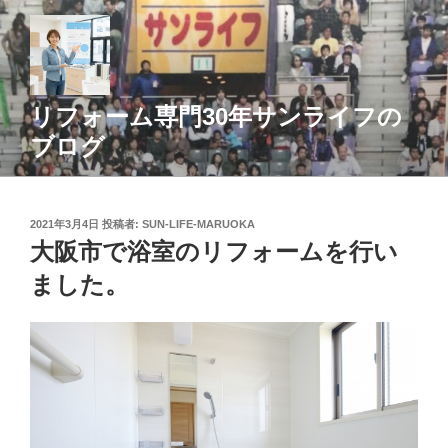
コ
ン
テ
ン
ツ
リフォーム専門30年サンライフの
へ
ブログ
ス
キ
ッ
投
2021年3月4日
投稿者:
SUN-LIFE-MARUOKA
プ
稿
大阪市で浴室のリフォームを行い
日:
ました。