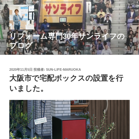
コ
ン
テ
ン
ツ
リフォーム専門30年サンライフの
へ
ブログ
ス
キ
ッ
投
2020年11月5日
投稿者:
SUN-LIFE-MARUOKA
プ
稿
大阪市で宅配ボックスの設置を行
日:
いました。