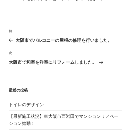
投
過
前
稿
去
大阪市でバルコニーの屋根の修理を行いました。
ナ
の
ビ
投
次
次
稿
ゲ
の
大阪市で和室を洋室にリフォームしました。
投
ー
稿
シ
ョ
最近の投稿
ン
トイレのデザイン
【最新施工状況】東大阪市西岩田でマンションリノベー
ション始動！