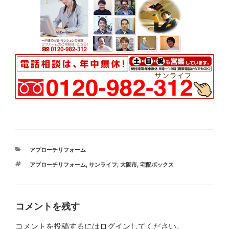
カ
アプローチリフォーム
テ
タ
アプローチリフォーム
,
サンライフ
,
大阪市
,
宅配ボックス
ゴ
グ
リ
ー
コメントを残す
コメントを投稿するには
ログイン
してください。