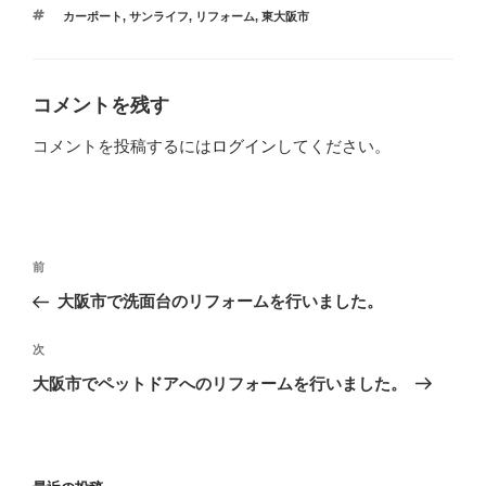
テ
タ
カーポート
,
サンライフ
,
リフォーム
,
東大阪市
ゴ
グ
リ
ー
コメントを残す
コメントを投稿するには
ログイン
してください。
投
過
前
稿
去
大阪市で洗面台のリフォームを行いました。
ナ
の
ビ
投
次
次
稿
ゲ
の
大阪市でペットドアへのリフォームを行いました。
投
ー
稿
シ
ョ