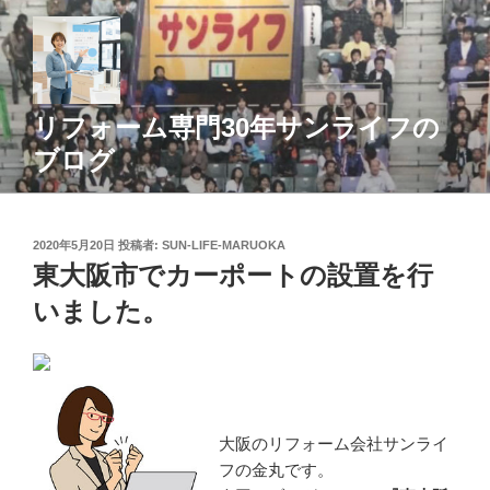
コ
ン
テ
ン
ツ
リフォーム専門30年サンライフの
へ
ブログ
ス
キ
ッ
投
2020年5月20日
投稿者:
SUN-LIFE-MARUOKA
プ
稿
東大阪市でカーポートの設置を行
日:
いました。
大阪のリフォーム会社サンライ
フの金丸です。