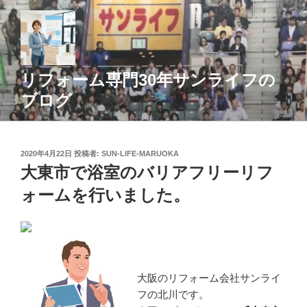
コ
ン
テ
ン
ツ
リフォーム専門30年サンライフの
へ
ブログ
ス
キ
ッ
投
2020年4月22日
投稿者:
SUN-LIFE-MARUOKA
プ
稿
大東市で浴室のバリアフリーリフ
日:
ォームを行いました。
大阪のリフォーム会社サンライ
フの北川です。