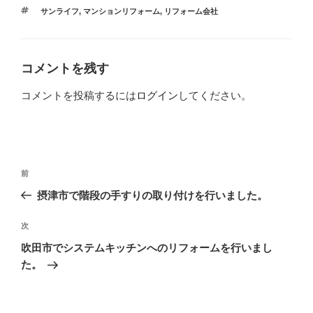
テ
タ
サンライフ
,
マンションリフォーム
,
リフォーム会社
ゴ
グ
リ
ー
コメントを残す
コメントを投稿するには
ログイン
してください。
投
過
前
稿
去
摂津市で階段の手すりの取り付けを行いました。
ナ
の
ビ
投
次
次
稿
ゲ
の
吹田市でシステムキッチンへのリフォームを行いまし
投
ー
た。
稿
シ
ョ