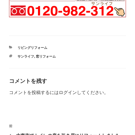
カ
リビングリフォーム
テ
タ
サンライフ
,
窓リフォーム
ゴ
グ
リ
ー
コメントを残す
コメントを投稿するには
ログイン
してください。
投
過
前
稿
去