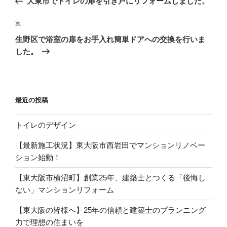
大東市でトイレの扉を引き戸にリフォームしました。
ナ
の
ビ
投
次
次
稿
ゲ
の
生野区で浴室の扉をお手入れ簡単ドアへの交換を行いま
投
ー
した。
稿
シ
ョ
ン
最近の投稿
トイレのデザイン
【最新施工状況】東大阪市西岩田でマンションリノベー
ション始動！
【東大阪市横沼町】創業25年、建築士とつくる「後悔し
ない」マンションリフォーム
【東大阪の皆様へ】25年の信頼と建築士のプランニング
力で理想の住まいを