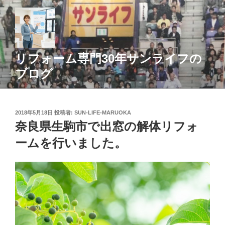
コ
ン
テ
ン
ツ
リフォーム専門30年サンライフの
へ
ブログ
ス
キ
ッ
投
2018年5月18日
投稿者:
SUN-LIFE-MARUOKA
プ
稿
奈良県生駒市で出窓の解体リフォ
日:
ームを行いました。