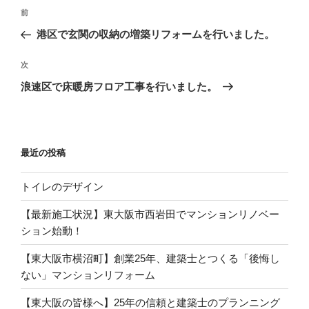
投
過
前
稿
去
港区で玄関の収納の増築リフォームを行いました。
ナ
の
ビ
投
次
次
稿
ゲ
の
浪速区で床暖房フロア工事を行いました。
投
ー
稿
シ
ョ
最近の投稿
ン
トイレのデザイン
【最新施工状況】東大阪市西岩田でマンションリノベー
ション始動！
【東大阪市横沼町】創業25年、建築士とつくる「後悔し
ない」マンションリフォーム
【東大阪の皆様へ】25年の信頼と建築士のプランニング