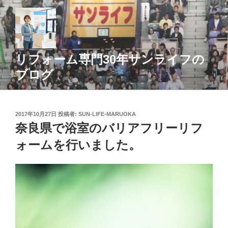
コ
ン
テ
ン
ツ
リフォーム専門30年サンライフの
へ
ブログ
ス
キ
ッ
投
2017年10月27日
投稿者:
SUN-LIFE-MARUOKA
プ
稿
奈良県で浴室のバリアフリーリフ
日:
ォームを行いました。