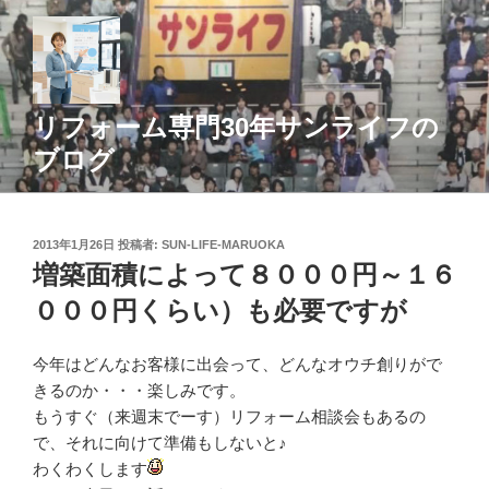
コ
ン
テ
ン
ツ
リフォーム専門30年サンライフの
へ
ブログ
ス
キ
ッ
投
2013年1月26日
投稿者:
SUN-LIFE-MARUOKA
プ
稿
増築面積によって８０００円～１６
日:
０００円くらい）も必要ですが
今年はどんなお客様に出会って、どんなオウチ創りがで
きるのか・・・楽しみです。
もうすぐ（来週末でーす）リフォーム相談会もあるの
で、それに向けて準備もしないと♪
わくわくします