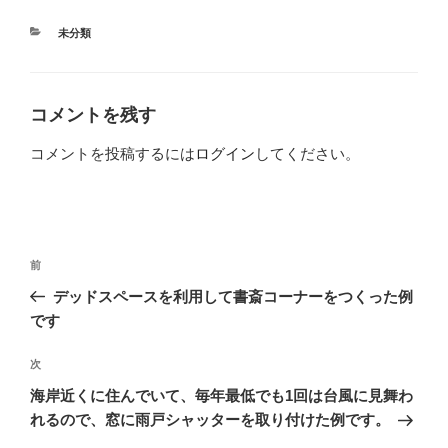
カ
未分類
テ
ゴ
リ
ー
コメントを残す
コメントを投稿するには
ログイン
してください。
投
過
前
稿
去
デッドスペースを利用して書斎コーナーをつくった例
ナ
の
です
ビ
投
稿
ゲ
次
次
の
ー
海岸近くに住んでいて、毎年最低でも1回は台風に見舞わ
投
シ
れるので、窓に雨戸シャッターを取り付けた例です。
稿