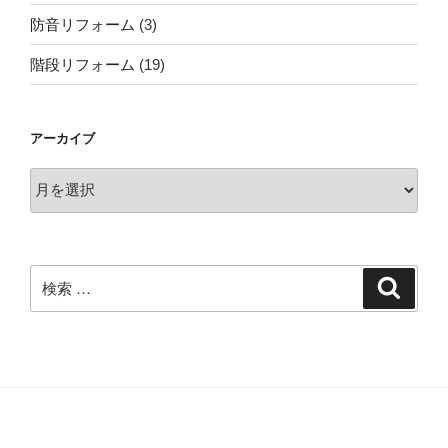
防音リフォーム
(3)
階段リフォーム
(19)
アーカイブ
ア
ー
カ
イ
ブ
検
検
索
索: