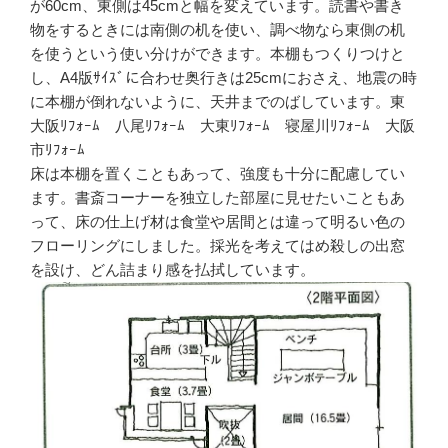
が60cm、東側は45cmと幅を変えています。読書や書き
物をするときには南側の机を使い、調べ物なら東側の机
を使うという使い分けができます。本棚もつくりつけと
し、A4版ｻｲｽﾞに合わせ奥行きは25cmにおさえ、地震の時
に本棚が倒れないように、天井までのばしています。東
大阪ﾘﾌｫｰﾑ 八尾ﾘﾌｫｰﾑ 大東ﾘﾌｫｰﾑ 寝屋川ﾘﾌｫｰﾑ 大阪
市ﾘﾌｫｰﾑ
床は本棚を置くこともあって、強度も十分に配慮してい
ます。書斎コーナーを独立した部屋に見せたいこともあ
って、床の仕上げ材は食堂や居間とは違って明るい色の
フローリングにしました。採光を考えてはめ殺しの出窓
を設け、どん詰まり感を払拭しています。