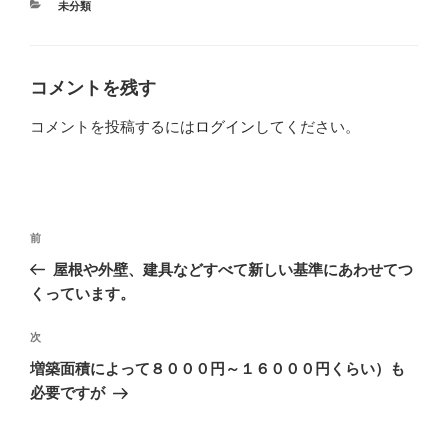
カ
未分類
テ
ゴ
リ
ー
コメントを残す
コメントを投稿するには
ログイン
してください。
投
過
前
稿
去
屋根や外壁、建具などすべて新しい基準にあわせてつ
ナ
の
くっています。
ビ
投
稿
ゲ
次
次
の
ー
増築面積によって８０００円～１６０００円くらい）も
投
シ
必要ですが
稿
ョ