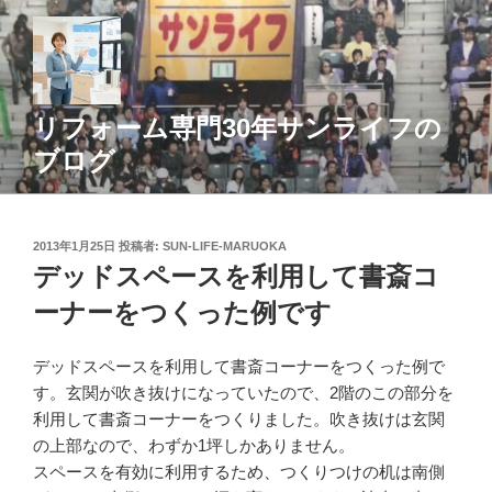
コ
ン
テ
ン
ツ
リフォーム専門30年サンライフの
へ
ブログ
ス
キ
ッ
投
2013年1月25日
投稿者:
SUN-LIFE-MARUOKA
プ
稿
デッドスペースを利用して書斎コ
日:
ーナーをつくった例です
デッドスペースを利用して書斎コーナーをつくった例で
す。玄関が吹き抜けになっていたので、2階のこの部分を
利用して書斎コーナーをつくりました。吹き抜けは玄関
の上部なので、わずか1坪しかありません。
スペースを有効に利用するため、つくりつけの机は南側