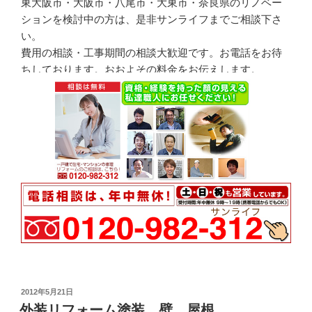
東大阪市・大阪市・八尾市・大東市・奈良県のリノベー
ションを検討中の方は、是非サンライフまでご相談下さ
い。
費用の相談・工事期間の相談大歓迎です。お電話をお待
ちしております。おおよその料金をお伝えします。
投
2012年5月21日
稿
外装リフォーム塗装 壁 屋根