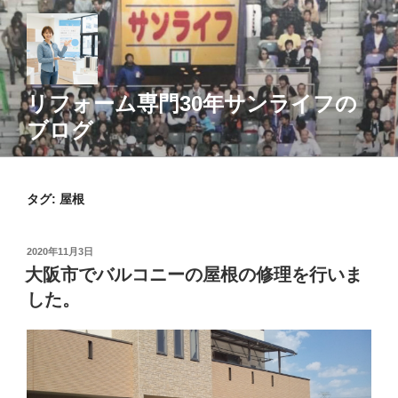
コ
ン
テ
ン
ツ
リフォーム専門30年サンライフの
へ
ブログ
ス
キ
ッ
タグ:
屋根
プ
投
2020年11月3日
稿
大阪市でバルコニーの屋根の修理を行いま
日:
した。