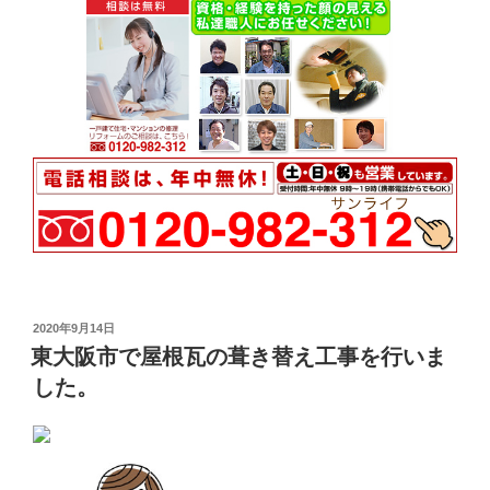
投
2020年9月14日
稿
東大阪市で屋根瓦の葺き替え工事を行いま
日:
した。