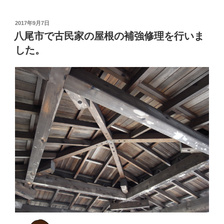
投
2017年9月7日
稿
八尾市で古民家の屋根の補強修理を行いま
日:
した。