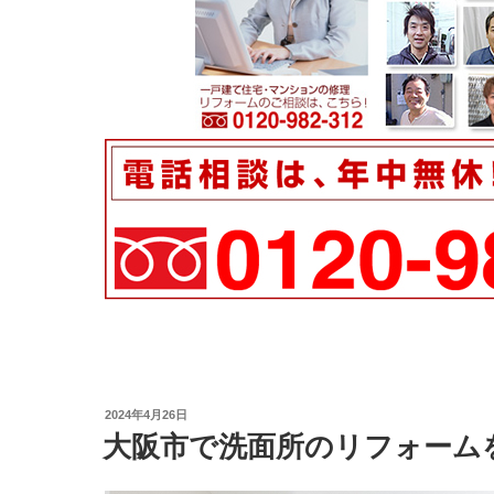
投
2024年4月26日
稿
大阪市で洗面所のリフォーム
日: