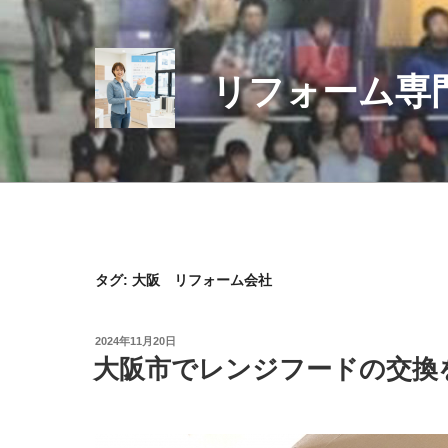
コ
ン
テ
リフォーム専
ン
ツ
へ
ス
キ
ッ
プ
タグ:
大阪 リフォーム会社
投
2024年11月20日
稿
大阪市でレンジフードの交換
日: