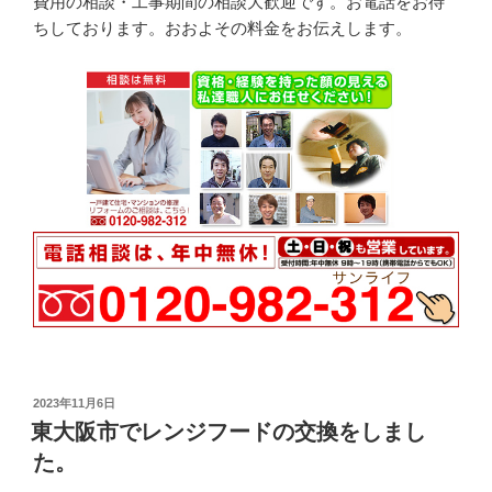
費用の相談・工事期間の相談大歓迎です。お電話をお待
ちしております。おおよその料金をお伝えします。
投
2023年11月6日
稿
東大阪市でレンジフードの交換をしまし
日:
た。