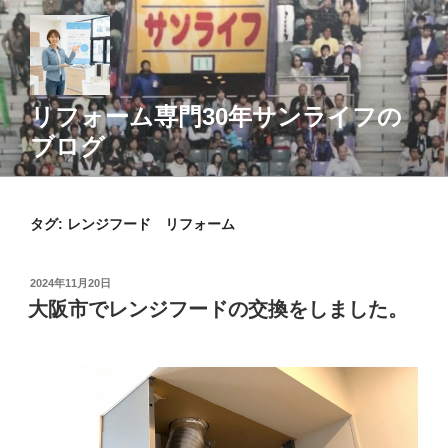
コ
ン
テ
ン
ツ
リフォーム専門30年サンライフの
へ
ブログ
ス
キ
ッ
タグ:
レンジフード リフォーム
プ
投
2024年11月20日
稿
大阪市でレンジフードの交換をしました。
日: