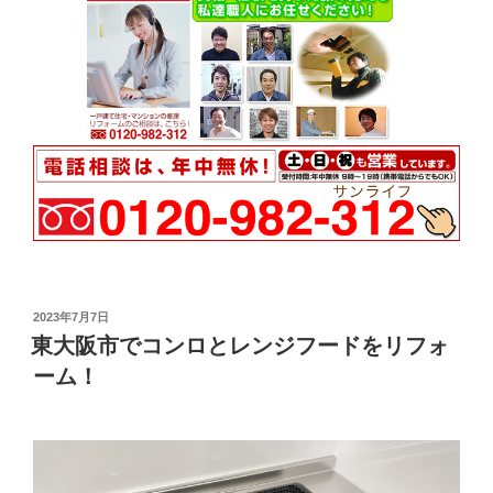
投
2023年7月7日
稿
東大阪市でコンロとレンジフードをリフォ
日:
ーム！