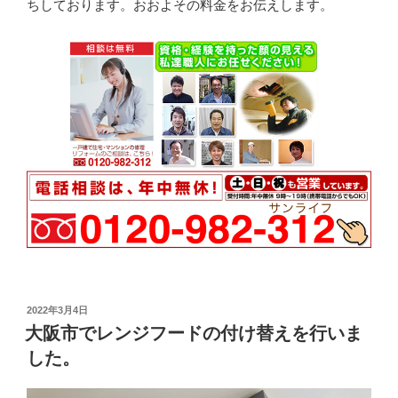
ちしております。おおよその料金をお伝えします。
投
2022年3月4日
稿
大阪市でレンジフードの付け替えを行いま
日:
した。