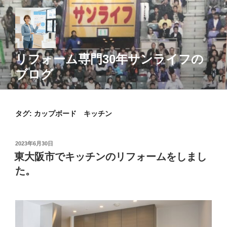
コ
ン
テ
ン
ツ
リフォーム専門30年サンライフの
へ
ブログ
ス
キ
ッ
タグ:
カップボード キッチン
プ
投
2023年6月30日
稿
東大阪市でキッチンのリフォームをしまし
日:
た。