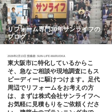
コ
ン
テ
ン
ツ
リフォーム専門30年サンライフの
へ
ブログ
ス
キ
ッ
投
2026年2月13日
投稿者:
SUN-LIFE-MARUOKA
プ
稿
東大阪市に特化しているからこ
日:
そ、急なご相談や現地調査にもス
ピーディーに駆けつけます。足代
周辺でリフォームをお考えの方
は、まずは株式会社サンライフへ
お気軽に見積もりをご依頼くださ