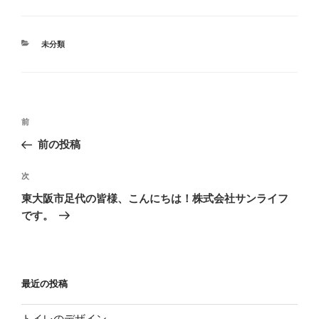
カ
未分類
テ
ゴ
リ
ー
投
過
前
稿
去
前の投稿
ナ
の
ビ
投
次
次
稿
ゲ
の
東大阪市足代の皆様、こんにちは！株式会社サンライフ
投
ー
です。
稿
シ
ョ
ン
最近の投稿
トイレのデザイン