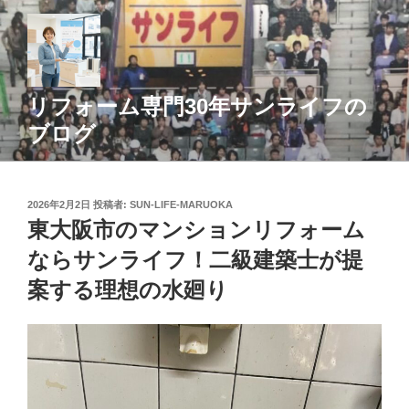
コ
ン
テ
ン
ツ
リフォーム専門30年サンライフの
へ
ブログ
ス
キ
ッ
投
2026年2月2日
投稿者:
SUN-LIFE-MARUOKA
プ
稿
東大阪市のマンションリフォーム
日:
ならサンライフ！二級建築士が提
案する理想の水廻り