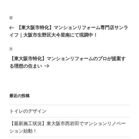
リ
ー
投
過
前
稿
去
【東大阪市特化】マンションリフォーム専門店サンラ
ナ
の
イフ｜大阪市生野区大今里南にて現調中！
ビ
投
稿
ゲ
次
次
の
ー
【東大阪市特化】マンションリフォームのプロが提案す
投
シ
る理想の住まい
稿
ョ
ン
最近の投稿
トイレのデザイン
【最新施工状況】東大阪市西岩田でマンションリノベー
ション始動！