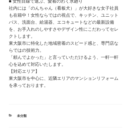
■ 女性目線で選ぶ、愛着のわく水廻り
社内には「のんちゃん（看板犬）」が大好きな女子社員
も在籍中！女性ならではの視点で、キッチン、ユニット
バス、洗面台、給湯器、エコキュートなどの最新設備
を、お手入れのしやすさやデザイン性にこだわってセレ
クトします。
東大阪市に特化した地域密着のスピード感と、専門店な
らではの技術力。
「頼んでよかった」と言っていただけるよう、一軒一軒
心を込めて対応いたします。
【対応エリア】
東大阪市を中心に、近隣エリアのマンションリフォーム
を承っております。
カ
未分類
テ
ゴ