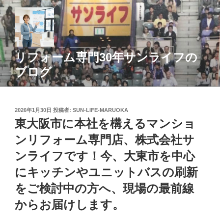
コ
ン
テ
ン
ツ
リフォーム専門30年サンライフの
へ
ブログ
ス
キ
ッ
投
2026年1月30日
投稿者:
SUN-LIFE-MARUOKA
プ
稿
東大阪市に本社を構えるマンショ
日:
ンリフォーム専門店、株式会社サ
ンライフです！今、大東市を中心
にキッチンやユニットバスの刷新
をご検討中の方へ、現場の最前線
からお届けします。