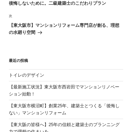
の
後悔しないために。二級建築士のこだわりプラン
ビ
投
稿
ゲ
次
次
の
ー
【東大阪市】マンションリフォーム専門店が創る、理想
投
シ
の水廻り空間
稿
ョ
ン
最近の投稿
トイレのデザイン
【最新施工状況】東大阪市西岩田でマンションリノベー
ション始動！
【東大阪市横沼町】創業25年、建築士とつくる「後悔し
ない」マンションリフォーム
【東大阪の皆様へ】25年の信頼と建築士のプランニング
力で理想の住まいを