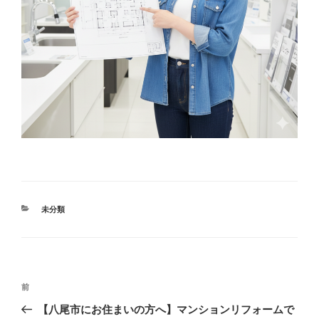
カ
未分類
テ
ゴ
リ
ー
投
過
前
稿
去
【八尾市にお住まいの方へ】マンションリフォームで
ナ