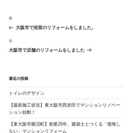
投
過
前
稿
去
大阪市で浴室のリフォームをしました。
ナ
の
ビ
投
次
次
稿
ゲ
の
大阪市で店舗のリフォームをしました
投
ー
稿
シ
ョ
最近の投稿
ン
トイレのデザイン
【最新施工状況】東大阪市西岩田でマンションリノベー
ション始動！
【東大阪市横沼町】創業25年、建築士とつくる「後悔し
ない」マンションリフォーム