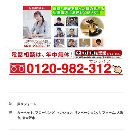
カ
床リフォーム
テ
タ
カーペット
,
フローリング
,
マンション
,
リノベーション
,
リフォーム
,
大阪
ゴ
グ
市
,
東大阪市
リ
ー