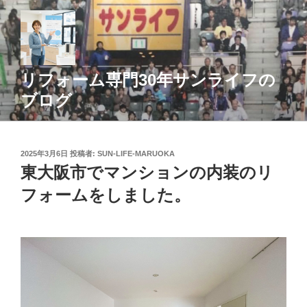
コ
ン
テ
ン
ツ
リフォーム専門30年サンライフの
へ
ブログ
ス
キ
ッ
投
2025年3月6日
投稿者:
SUN-LIFE-MARUOKA
プ
稿
東大阪市でマンションの内装のリ
日:
フォームをしました。