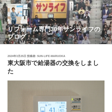
コ
ン
テ
ン
ツ
リフォーム専門30年サンライフの
へ
ブログ
ス
キ
ッ
投
2024年3月25日
投稿者:
SUN-LIFE-MARUOKA
プ
稿
東大阪市で給湯器の交換をしまし
日:
た