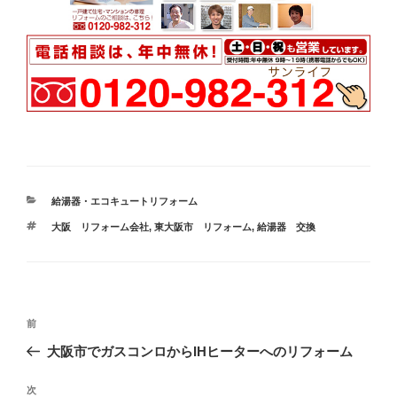
カ
給湯器・エコキュートリフォーム
テ
タ
大阪 リフォーム会社
,
東大阪市 リフォーム
,
給湯器 交換
ゴ
グ
リ
ー
投
過
前
稿
去
大阪市でガスコンロからIHヒーターへのリフォーム
ナ
の
ビ
投
次
次