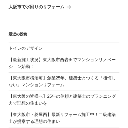
稿
ゲ
の
大阪市で水回りのリフォーム
投
ー
稿
シ
ョ
最近の投稿
ン
トイレのデザイン
【最新施工状況】東大阪市西岩田でマンションリノベー
ション始動！
【東大阪市横沼町】創業25年、建築士とつくる「後悔し
ない」マンションリフォーム
【東大阪の皆様へ】25年の信頼と建築士のプランニング
力で理想の住まいを
【東大阪市・菱屋西】最新リフォーム施工中！二級建築
士が提案する理想の住まい