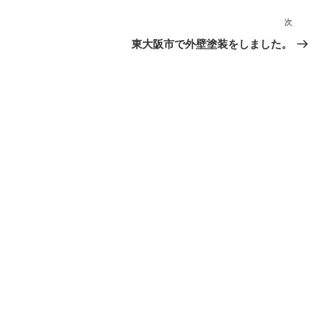
次
次
の
東大阪市で外壁塗装をしました。
投
稿