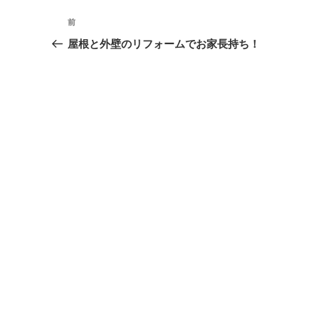
投
過
前
稿
去
屋根と外壁のリフォームでお家長持ち！
の
ナ
投
ビ
稿
ゲ
ー
シ
ョ
ン