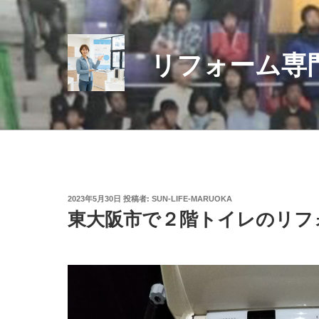
コ
ン
テ
リフォーム専
ン
ツ
へ
ス
キ
ッ
プ
投
2023年5月30日
投稿者:
SUN-LIFE-MARUOKA
稿
東大阪市で２階トイレのリフ
日: