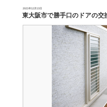
投
2021年12月13日
稿
東大阪市で勝手口のドアの交
日: