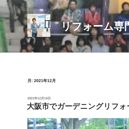
コ
ン
テ
リフォーム専
ン
ツ
へ
ス
キ
ッ
プ
月:
2021年12月
投
2021年12月14日
稿
大阪市でガーデニングリフォ
日: