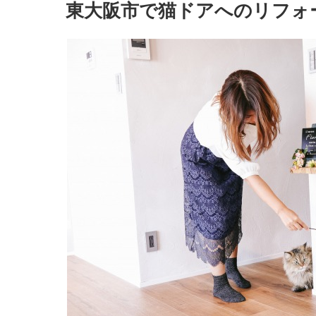
稿
東大阪市で猫ドアへのリフォ
日: