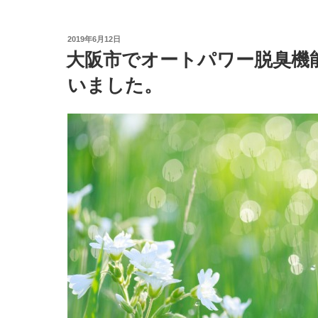
投
2019年6月12日
稿
大阪市でオートパワー脱臭機
日:
いました。