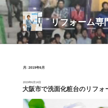
コ
ン
テ
リフォーム専
ン
ツ
へ
ス
キ
ッ
プ
月:
2019年6月
投
2019年6月14日
稿
大阪市で洗面化粧台のリフォ
日: