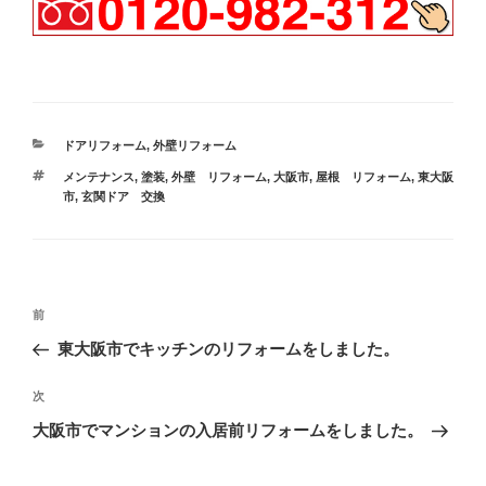
カ
ドアリフォーム
,
外壁リフォーム
テ
タ
メンテナンス
,
塗装
,
外壁 リフォーム
,
大阪市
,
屋根 リフォーム
,
東大阪
ゴ
グ
市
,
玄関ドア 交換
リ
ー
投
過
前
稿
去
東大阪市でキッチンのリフォームをしました。
ナ
の
ビ
投
次
次
稿
ゲ
の
大阪市でマンションの入居前リフォームをしました。
投
ー
稿
シ