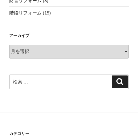
防音リフォーム
(3)
階段リフォーム
(19)
アーカイブ
ア
ー
カ
イ
ブ
検
検
索
索:
カテゴリー