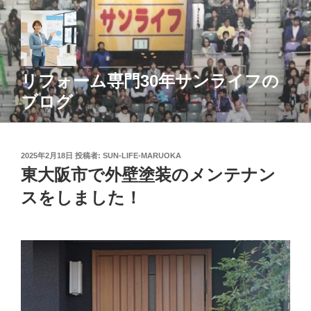
コ
ン
テ
ン
ツ
リフォーム専門30年サンライフの
へ
ブログ
ス
キ
ッ
投
2025年2月18日
投稿者:
SUN-LIFE-MARUOKA
プ
稿
東大阪市で外壁塗装のメンテナン
日:
スをしました！