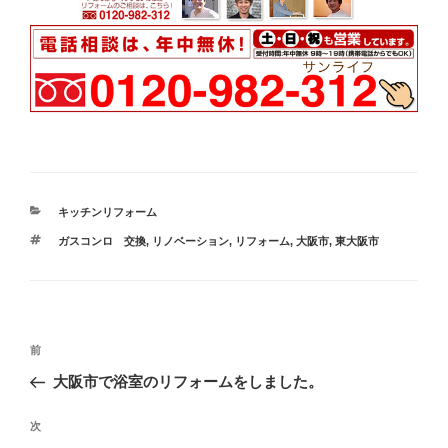
カ
キッチンリフォーム
テ
タ
ガスコンロ 交換
,
リノベーション
,
リフォーム
,
大阪市
,
東大阪市
ゴ
グ
リ
ー
投
過
前
稿
去
大阪市で浴室のリフォームをしました。
ナ
の
ビ
投
次
次
稿