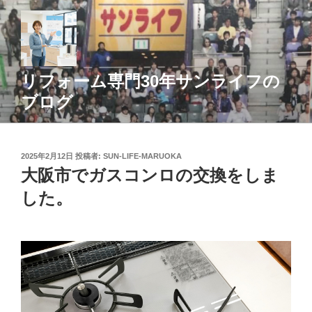
コ
ン
テ
ン
ツ
リフォーム専門30年サンライフの
へ
ブログ
ス
キ
ッ
投
2025年2月12日
投稿者:
SUN-LIFE-MARUOKA
プ
稿
大阪市でガスコンロの交換をしま
日:
した。