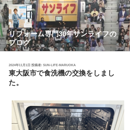
コ
ン
テ
ン
ツ
リフォーム専門30年サンライフの
へ
ブログ
ス
キ
ッ
投
2024年11月1日
投稿者:
SUN-LIFE-MARUOKA
プ
稿
東大阪市で食洗機の交換をしまし
日:
た。