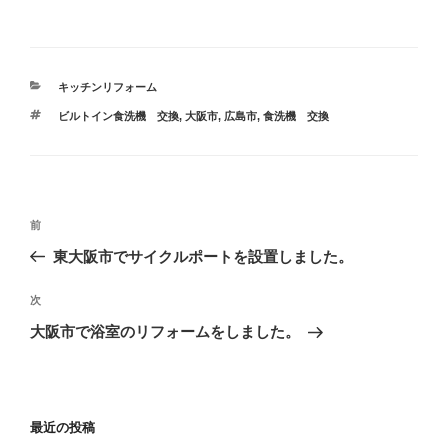
カ
キッチンリフォーム
テ
タ
ビルトイン食洗機 交換
,
大阪市
,
広島市
,
食洗機 交換
ゴ
グ
リ
ー
投
過
前
稿
去
東大阪市でサイクルポートを設置しました。
ナ
の
ビ
投
次
次
稿
ゲ
の
大阪市で浴室のリフォームをしました。
投
ー
稿
シ
ョ
最近の投稿
ン