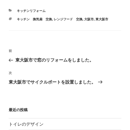
カ
キッチンリフォーム
テ
タ
キッチン 換気扇 交換
,
レンジフード 交換
,
大阪市
,
東大阪市
ゴ
グ
リ
ー
投
過
前
稿
去
東大阪市で窓のリフォームをしました。
ナ
の
ビ
投
次
次
稿
ゲ
の
東大阪市でサイクルポートを設置しました。
投
ー
稿
シ
ョ
最近の投稿
ン
トイレのデザイン