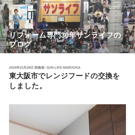
コ
ン
テ
ン
ツ
リフォーム専門30年サンライフの
へ
ブログ
ス
キ
ッ
投
2024年10月28日
投稿者:
SUN-LIFE-MARUOKA
プ
稿
東大阪市でレンジフードの交換を
日:
しました。