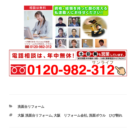
カ
洗面台リフォーム
テ
タ
大阪 洗面台リフォーム
,
大阪 リフォーム会社
,
洗面ボウル ひび割れ
ゴ
グ
リ
ー