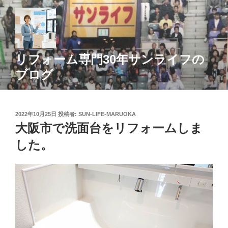
コ
ン
テ
ン
ツ
リフォーム専門30年サンライフの
へ
ブログ
ス
キ
ッ
投
2022年10月25日
投稿者:
SUN-LIFE-MARUOKA
プ
稿
大阪市で洗面台をリフォームしま
日:
した。