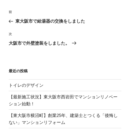
投
過
前
稿
去
東大阪市で給湯器の交換をしました
ナ
の
ビ
投
次
次
稿
ゲ
の
大阪市で外壁塗装をしました。
投
ー
稿
シ
ョ
最近の投稿
ン
トイレのデザイン
【最新施工状況】東大阪市西岩田でマンションリノベー
ション始動！
【東大阪市横沼町】創業25年、建築士とつくる「後悔し
ない」マンションリフォーム