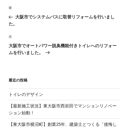
投
過
前
稿
去
大阪市でシステムバスに取替リフォームを行いまし
ナ
の
た。
ビ
投
稿
ゲ
次
次
の
ー
大阪市でオートパワー脱臭機能付きトイレへのリフォー
投
シ
ムを行いました。
稿
ョ
ン
最近の投稿
トイレのデザイン
【最新施工状況】東大阪市西岩田でマンションリノベー
ション始動！
【東大阪市横沼町】創業25年、建築士とつくる「後悔し