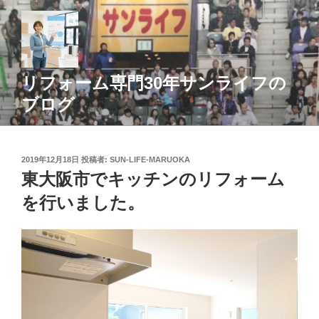
コ
ン
テ
ン
ツ
リフォーム専門30年サンライフの
へ
ブログ
ス
キ
ッ
投
2019年12月18日
投稿者:
SUN-LIFE-MARUOKA
プ
稿
東大阪市でキッチンのリフォーム
日:
を行いました。