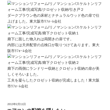
ダークブラウン色の床材とナチュラルウッド色の扉で仕
上げました。東大阪市ﾘﾌｫｰﾑ会社
廊下に面した物入れは両開きの扉です。
内部には天井配管の点検口が取りつけてあります。東大
阪市ﾘﾌｫｰﾑ会社
廊下の両側にランドリー収納とクロゼット収納の扉が美
しくそろいました。
工夫を凝らしたクロゼット収納が完成しました！東大阪
市ﾘﾌｫｰﾑ会社
投
2013年2月11日
稿