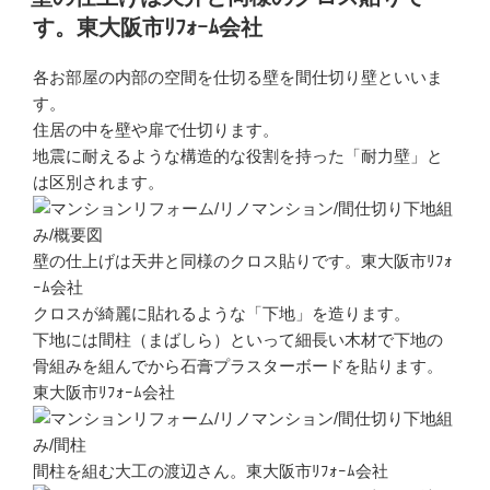
日:
す。東大阪市ﾘﾌｫｰﾑ会社
各お部屋の内部の空間を仕切る壁を間仕切り壁といいま
す。
住居の中を壁や扉で仕切ります。
地震に耐えるような構造的な役割を持った「耐力壁」と
は区別されます。
壁の仕上げは天井と同様のクロス貼りです。東大阪市ﾘﾌｫ
ｰﾑ会社
クロスが綺麗に貼れるような「下地」を造ります。
下地には間柱（まばしら）といって細長い木材で下地の
骨組みを組んでから石膏プラスターボードを貼ります。
東大阪市ﾘﾌｫｰﾑ会社
間柱を組む大工の渡辺さん。東大阪市ﾘﾌｫｰﾑ会社