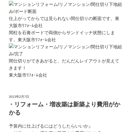
仕上がってからでは見られない間仕切りの断面です。東
大阪市ﾘﾌｫｰﾑ会社
間柱を石膏ボードで両側からサンドイッチ状態にしま
す。東大阪市ﾘﾌｫｰﾑ会社
間仕切りができあがると、だんだんレイアウトが見えて
きます！
東大阪市ﾘﾌｫｰﾑ会社
投
2013年2月7日
稿
・リフォーム・増改築は新築より費用がか
日:
かる
予算内に仕上げるにはどうしたらいいか』