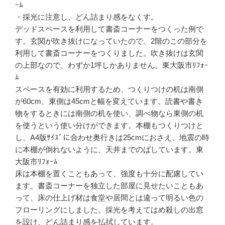
ｰﾑ
・採光に注意し、どん詰まり感をなくす。
デッドスペースを利用して書斎コーナーをつくった例で
す。玄関が吹き抜けになっていたので、2階のこの部分を
利用して書斎コーナーをつくりました。吹き抜けは玄関
の上部なので、わずか1坪しかありません。東大阪市ﾘﾌｫｰ
ﾑ
スペースを有効に利用するため、つくりつけの机は南側
が60cm、東側は45cmと幅を変えています。読書や書き
物をするときには南側の机を使い、調べ物なら東側の机
を使うという使い分けができます。本棚もつくりつけと
し、A4版ｻｲｽﾞに合わせ奥行きは25cmにおさえ、地震の時
に本棚が倒れないように、天井までのばしています。東
大阪市ﾘﾌｫｰﾑ
床は本棚を置くこともあって、強度も十分に配慮してい
ます。書斎コーナーを独立した部屋に見せたいこともあ
って、床の仕上げ材は食堂や居間とは違って明るい色の
フローリングにしました。採光を考えてはめ殺しの出窓
を設け、どん詰まり感を払拭しています。