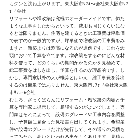
もグンと跳ね上がります。東大阪市ﾘﾌｫｰﾑ会社東大阪市ﾘﾌ
ｫｰﾑ会社
リフォームや増改築は究極のオーダーメイドです。似た
ような工事をしたからといって、費用も同じくらいにな
るとは限りません。住宅を建てるときの工事費は坪単価
で表すのが一般的ですが、坪単価で増改築の工事費をみ
ますと、新築よりは割高になるのが通例です。これを念
頭において予算を立てます。増改築をするのにどんな材
料を使って、どのくらいの期間かかるのかを見極めて、
総工事費をはじき出し、予算を作るのが理想的です。し
かし、専門家以外の人が概算とはいえ、総工事費を算出
するのは簡単ではありません。東大阪市ﾘﾌｫｰﾑ会社東大阪
市ﾘﾌｫｰﾑ会社
むしろ、ざっくばらんにリフォーム・増改築の内容と予
算を専門家に提示して、相談するのがよいでしょう。専
門家はそれによって、設備のグレードや工事内容を調整
し、予算額に見合った見積書を出してくれます。希望条
件や設備のグレードだけが先行して、その通りの見積も
ってみたら、高いといわれる事がよくあります。見積も