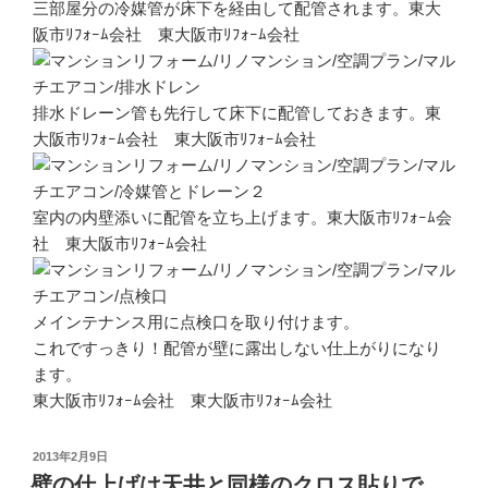
三部屋分の冷媒管が床下を経由して配管されます。東大
阪市ﾘﾌｫｰﾑ会社 東大阪市ﾘﾌｫｰﾑ会社
排水ドレーン管も先行して床下に配管しておきます。東
大阪市ﾘﾌｫｰﾑ会社 東大阪市ﾘﾌｫｰﾑ会社
室内の内壁添いに配管を立ち上げます。東大阪市ﾘﾌｫｰﾑ会
社 東大阪市ﾘﾌｫｰﾑ会社
メインテナンス用に点検口を取り付けます。
これですっきり！配管が壁に露出しない仕上がりになり
ます。
東大阪市ﾘﾌｫｰﾑ会社 東大阪市ﾘﾌｫｰﾑ会社
投
2013年2月9日
稿
壁の仕上げは天井と同様のクロス貼りで