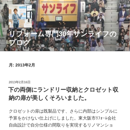
コ
ン
テ
ン
ツ
リフォーム専門30年サンライフの
へ
ブログ
ス
キ
ッ
月:
2013年2月
プ
投
2013年2月16日
稿
下の両側にランドリー収納とクロゼット収
日:
納の扉が美しくそろいました。
クロゼットの扉は既製品です、さらに内部はシンプルに
予算をかけない仕上げにしました。東大阪市ﾘﾌｫｰﾑ会社
自由設計で自分仕様の間取りを実現するリノマンショ