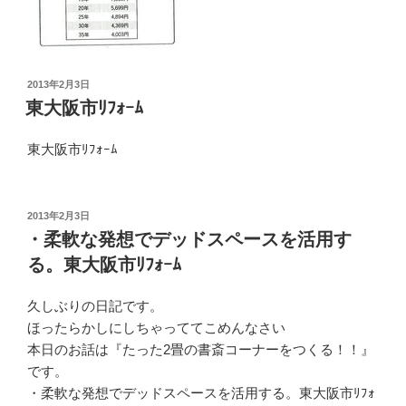
投
2013年2月3日
稿
東大阪市ﾘﾌｫｰﾑ
日:
東大阪市ﾘﾌｫｰﾑ
投
2013年2月3日
稿
・柔軟な発想でデッドスペースを活用す
日:
る。東大阪市ﾘﾌｫｰﾑ
久しぶりの日記です。
ほったらかしにしちゃっててこめんなさい
本日のお話は『たった2畳の書斎コーナーをつくる！！』
です。
・柔軟な発想でデッドスペースを活用する。東大阪市ﾘﾌｫ