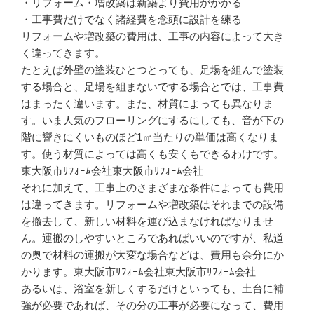
・リフォーム・増改築は新築より費用がかかる
・工事費だけでなく諸経費を念頭に設計を練る
リフォームや増改築の費用は、工事の内容によって大き
く違ってきます。
たとえば外壁の塗装ひとつとっても、足場を組んで塗装
する場合と、足場を組まないでする場合とでは、工事費
はまったく違います。また、材質によっても異なりま
す。いま人気のフローリングにするにしても、音が下の
階に響きにくいものほど1㎡当たりの単価は高くなりま
す。使う材質によっては高くも安くもできるわけです。
東大阪市ﾘﾌｫｰﾑ会社東大阪市ﾘﾌｫｰﾑ会社
それに加えて、工事上のさまざまな条件によっても費用
は違ってきます。リフォームや増改築はそれまでの設備
を撤去して、新しい材料を運び込まなければなりませ
ん。運搬のしやすいところであればいいのですが、私道
の奥で材料の運搬が大変な場合などは、費用も余分にか
かります。東大阪市ﾘﾌｫｰﾑ会社東大阪市ﾘﾌｫｰﾑ会社
あるいは、浴室を新しくするだけといっても、土台に補
強が必要であれば、その分の工事が必要になって、費用