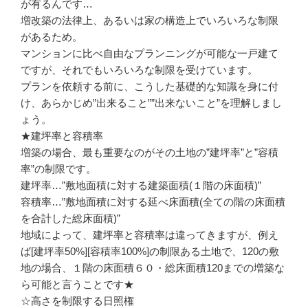
が有るんです…
増改築の法律上、あるいは家の構造上でいろいろな制限
があるため。
マンションに比べ自由なプランニングが可能な一戸建て
ですが、それでもいろいろな制限を受けています。
プランを依頼する前に、こうした基礎的な知識を身に付
け、あらかじめ”出来ること””出来ないこと”を理解しまし
ょう。
★建坪率と容積率
増築の場合、最も重要なのがその土地の”建坪率”と”容積
率”の制限です。
建坪率…”敷地面積に対する建築面積(１階の床面積)”
容積率…”敷地面積に対する延べ床面積(全ての階の床面積
を合計した総床面積)”
地域によって、建坪率と容積率は違ってきますが、例え
ば[建坪率50%][容積率100%]の制限ある土地で、120の敷
地の場合、１階の床面積６０・総床面積120までの増築な
ら可能と言うことです★
☆高さを制限する日照権