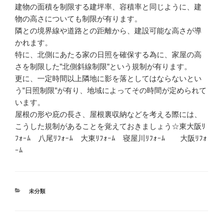
建物の面積を制限する建坪率、容積率と同じように、建
物の高さについても制限が有ります。
隣との境界線や道路との距離から、建設可能な高さが導
かれます。
特に、北側にあたる家の日照を確保する為に、家屋の高
さを制限した”北側斜線制限”という規制が有ります。
更に、一定時間以上隣地に影を落としてはならないとい
う”日照制限”が有り、地域によってその時間が定められて
います。
屋根の形や庇の長さ、屋根裏収納などを考える際には、
こうした規制があることを覚えておきましょう☆東大阪ﾘ
ﾌｫｰﾑ 八尾ﾘﾌｫｰﾑ 大東ﾘﾌｫｰﾑ 寝屋川ﾘﾌｫｰﾑ 大阪ﾘﾌｫ
ｰﾑ
カ
未分類
テ
ゴ
リ