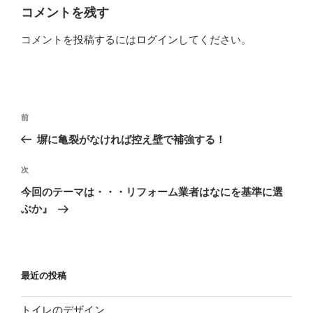
ー
コメントを残す
コメントを投稿するには
ログイン
してください。
投
過
前
稿
去
塀に亀裂がなければ控え壁で補強する！
ナ
の
ビ
投
次
次
稿
ゲ
の
今回のテーマは・・・リフォーム業者はなにを基準に選
投
ー
ぶか』
稿
シ
ョ
ン
最近の投稿
トイレのデザイン