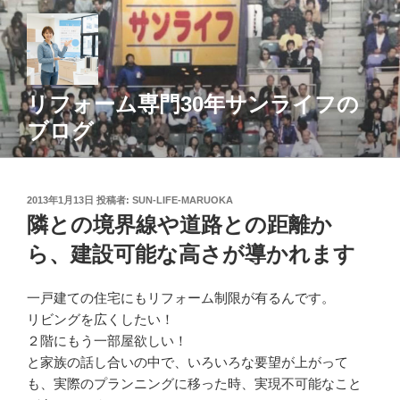
コ
ン
テ
ン
ツ
リフォーム専門30年サンライフの
へ
ブログ
ス
キ
ッ
投
2013年1月13日
投稿者:
SUN-LIFE-MARUOKA
プ
稿
隣との境界線や道路との距離か
日:
ら、建設可能な高さが導かれます
一戸建ての住宅にもリフォーム制限が有るんです。
リビングを広くしたい！
２階にもう一部屋欲しい！
と家族の話し合いの中で、いろいろな要望が上がって
も、実際のプランニングに移った時、実現不可能なこと